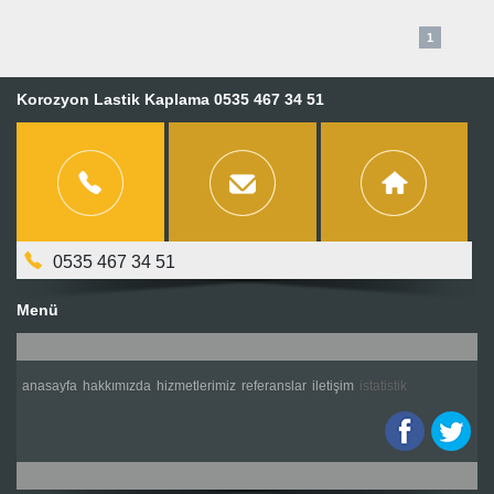
1
Korozyon Lastik Kaplama 0535 467 34 51
0535 467 34 51
Menü
anasayfa
hakkımızda
hizmetlerimiz
referanslar
i̇letişim
i̇statistik