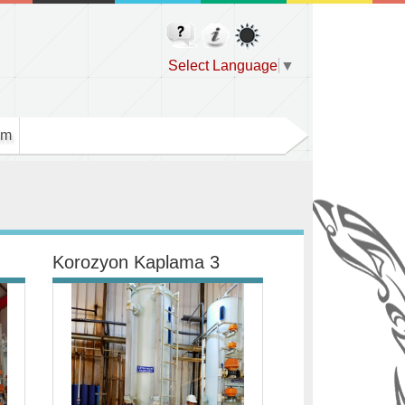
Select Language
▼
im
Korozyon Kaplama 3