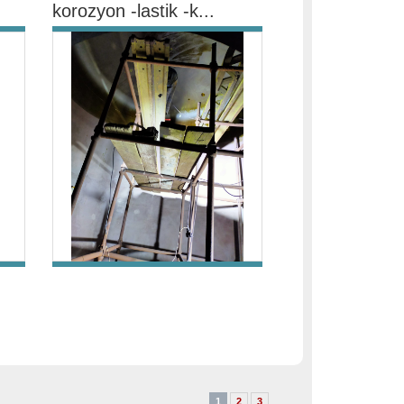
korozyon -lastik -k...
1
2
3